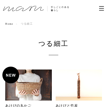
Home
つる細工
つる細工
あけびの丸かご
あけびと竹炭