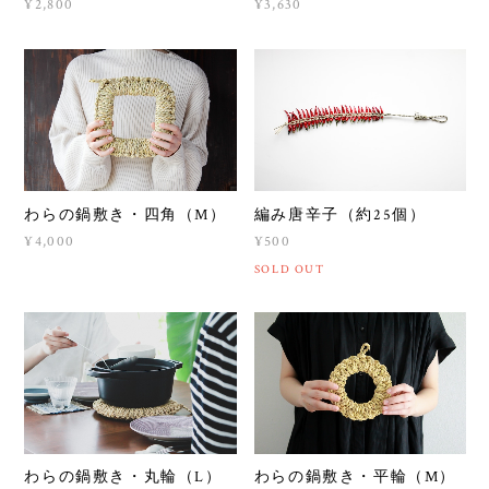
¥2,800
¥3,630
わらの鍋敷き・四角（M）
編み唐辛子（約25個）
¥4,000
¥500
SOLD OUT
わらの鍋敷き・丸輪（L）
わらの鍋敷き・平輪（M）