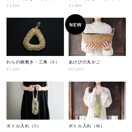
¥2,200
¥2,800
わらの鍋敷き・三角（S）
あけびの丸かご
¥3,200
¥19,800
ボトル入れ（S）
ボトル入れ（M）