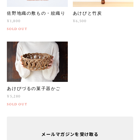
佐野地織の敷もの・紋織り
あけびと竹炭
¥1,800
¥6,500
SOLD OUT
あけびづるの菓子器かご
¥5,280
SOLD OUT
メールマガジンを受け取る